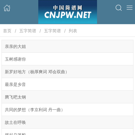
首页
五字简谱
五字简谱
列表
亲亲的大姐
玉树感谢你
新罗好地方（杨厚爽词 邓会双曲）
最亲是乡音
腾飞吧太钢
共同的梦想（李京利词 丹一曲）
故土在呼唤
摇起乌篷船