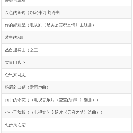
金色的鱼钩（胡宏伟词 刘丹曲）
你的那颗星（电视剧《是哭是笑都是情》主题曲）
梦中的枫叶
丛台迎宾曲（之三）
大青山脚下
念恩来同志
扬眉剑出鞘（雷雨声曲）
雨中的伞花（（电视音乐片《莹莹的绿叶》选曲））
小小千秋板（（电视文艺专题片《天府之梦》选曲））
七步沟之恋