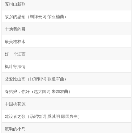
五指山新歌
故乡的思念（刘祥云词 荣亚楠曲）
十劝我的哥
最美桂林水
好一个江西
枫叶寄深情
父爱比山高（张智刚词 张道军曲）
春姑娘，你好（赵大国词 朱加农曲）
中国桃花源
建设者之歌（汤昭智词 奚其明 顾国兴曲）
流动的小岛