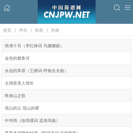
首页
声乐
民歌
列表
情满十月（李红林词 马娜娜曲）
金色的雅鲁河
永远的草原（王燃词 呼格吉夫曲）
太湖景美人情长
终南山之歌
瑶山的云 瑶山的雾
中华情（徐而缓词 孟美璋曲）
塔里木河畔的姑娘（陈锡文词 方鸿学曲）