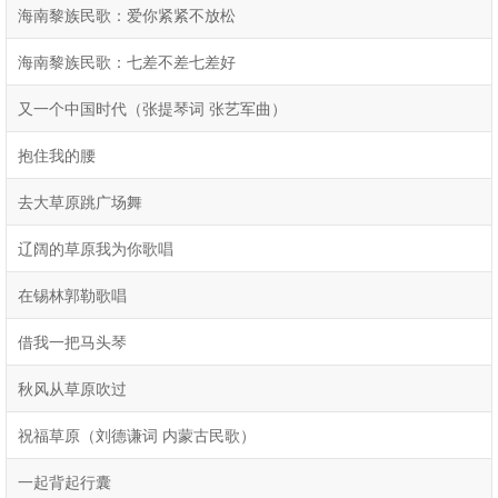
海南黎族民歌：爱你紧紧不放松
海南黎族民歌：七差不差七差好
又一个中国时代（张提琴词 张艺军曲）
抱住我的腰
去大草原跳广场舞
辽阔的草原我为你歌唱
在锡林郭勒歌唱
借我一把马头琴
秋风从草原吹过
祝福草原（刘德谦词 内蒙古民歌）
一起背起行囊