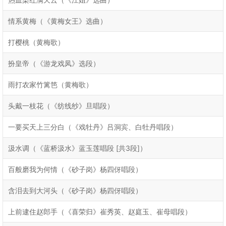
情系黄梅（《黄梅女王》选曲）
打樱桃（黄梅歌）
扮皇帝（《游龙戏凤》选段）
雨打农家竹篱笆（黄梅歌）
头戴一枝花（《纺线纱》旦唱段）
一要买天上三分白（《戏牡丹》吕洞宾、白牡丹唱段）
汲水调（《蓝桥汲水》蓝玉莲唱段 [共3段]）
百般磨我为何情（《砂子岗》杨四伢唱段）
含泪去到大河头（《砂子岗》杨四伢唱段）
上前逮住赵郎手（《喜荣归》崔秀英、赵庭玉、崔母唱段）