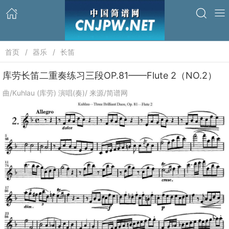
首页
器乐
长笛
库劳长笛二重奏练习三段OP.81——Flute 2（NO.2）
曲/Kuhlau (库劳) 演唱(奏)/ 来源/简谱网