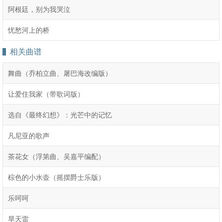
阿根廷，别为我哭泣
忧愁河上的桥
相关曲谱
舞曲（乔柏立曲、屠巴海改编版）
让爱住我家（带歌词版）
选自《最终幻想》：光芒中的记忆
凡尼亚的歌声
茶花女（浮第曲、吴嘉平编配）
棕色的小水壶（摇摆爵士乐版）
乐呵呵
旱天雷