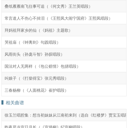
叠纸雁雁南飞往事可追（《何文秀》王兰英唱段）
常言道人不伤心不掉泪（《王熙凤大闹宁国府》王熙凤唱段）
拜妈祖拜家乡的仙（《妈祖》主题歌）
哭祖庙（《钟离剑》勾践唱段）
风雨街头（孙庞斗智》孙膑唱段）
国法对人无两样（《包公赔情》包拯唱段）
叫娘子（《打柴得宝》张元秀唱段）
三春杨柳（《人面桃花》崔护唱段）
相关曲谱
徐玉兰唱腔集：想当初妹妹从江南初来到（选自《红楼梦》贾宝玉唱
昨夜是冷宫日月长（《宫墙柳》纪宫柳唱段）