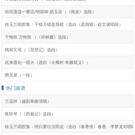
坦坦荡荡一番话/明双眸 皓玉齿（《画皮》选段）
徐玉兰唱腔集：千错万错是我错（选自《是我错》赵文骏唱段）
千悔恨 万悔恨 （《祥林嫂》选段）
残荷又现（《琵琶记》选段）
此身愿化一团火（选自《火椰村·朱嫂就义》）
两兄弟（一段）
热门曲谱
兰花吟（越剧单曲清唱）
夜听琴（《西厢记》选段）
徐玉兰唱腔集：明日要往汉阳走（选自《春香传》春香、李梦龙对唱