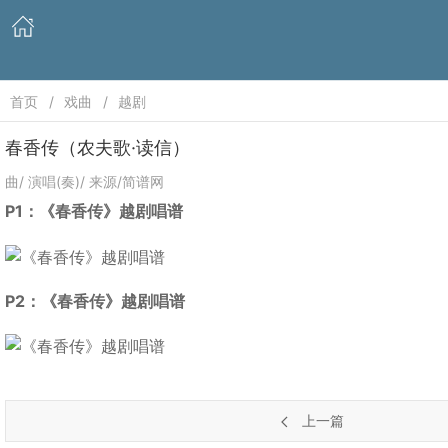
首页
戏曲
越剧
春香传（农夫歌·读信）
曲/ 演唱(奏)/ 来源/简谱网
P1：《春香传》越剧唱谱
P2：《春香传》越剧唱谱
上一篇