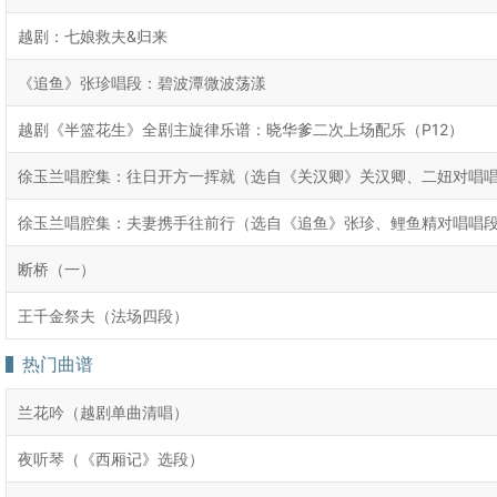
越剧：七娘救夫&归来
《追鱼》张珍唱段：碧波潭微波荡漾
越剧《半篮花生》全剧主旋律乐谱：晓华爹二次上场配乐（P12）
徐玉兰唱腔集：往日开方一挥就（选自《关汉卿》关汉卿、二妞对唱
徐玉兰唱腔集：夫妻携手往前行（选自《追鱼》张珍、鲤鱼精对唱唱
断桥（一）
王千金祭夫（法场四段）
热门曲谱
兰花吟（越剧单曲清唱）
夜听琴（《西厢记》选段）